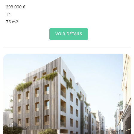
293 000 €
T4
76 m2
VOIR DÉTAILS