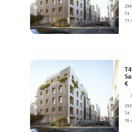
299
T4
77 
T4
Sa
€
293
T4
76 