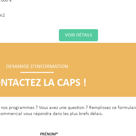
 000 €
m2
VOIR DÉTAILS
 Plaine Saint-Denis - Logement
DEMANDE D'INFORMATION
 type 3 - 58m² - 260 000€
NTACTEZ LA CAPS !
62 avenue George Sand
 000 €
de nos programmes ? Vous avez une question ? Remplissez ce formulai
m2
commercial vous répondra dans les plus brefs délais.
VOIR DÉTAILS
PRÉNOM*