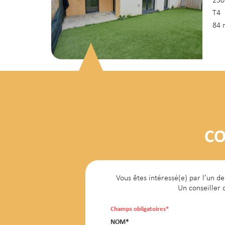
250
T4
84 
La
de
CO
260
T3
Vous êtes intéressé(e) par l’un 
58 
Un conseiller 
Champs obligatoires*
NOM*