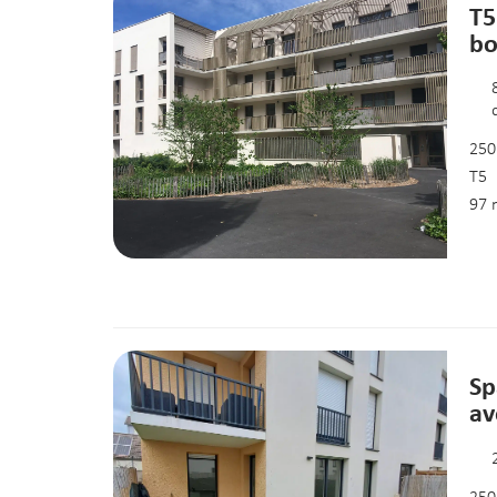
T5
bo
250
T5
97 
Sp
av