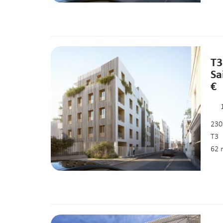
T3
Sa
€
230
T3
62 