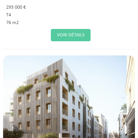
293 000 €
T4
76 m2
VOIR DÉTAILS