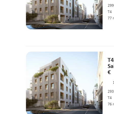
299
T4
77 
T4
Sa
€
293
T4
76 