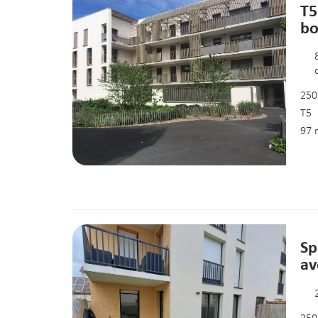
T5
bo
250
T5
97 
Sp
av