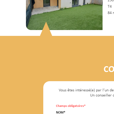
250
T4
84 
La
de
CO
260
T3
Vous êtes intéressé(e) par l’un 
58 
Un conseiller 
Champs obligatoires*
NOM*