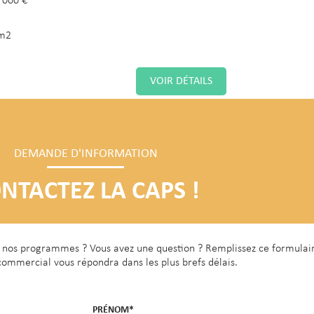
 000 €
m2
VOIR DÉTAILS
 Plaine Saint-Denis - Logement
DEMANDE D'INFORMATION
 type 3 - 58m² - 260 000€
NTACTEZ LA CAPS !
62 avenue George Sand
 000 €
de nos programmes ? Vous avez une question ? Remplissez ce formulai
m2
commercial vous répondra dans les plus brefs délais.
VOIR DÉTAILS
PRÉNOM*