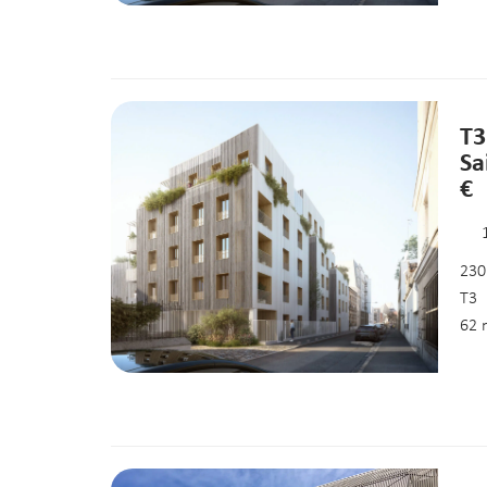
T3
Sa
€
230
T3
62 