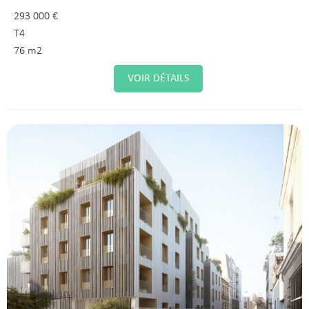
293 000 €
T4
76 m2
VOIR DÉTAILS