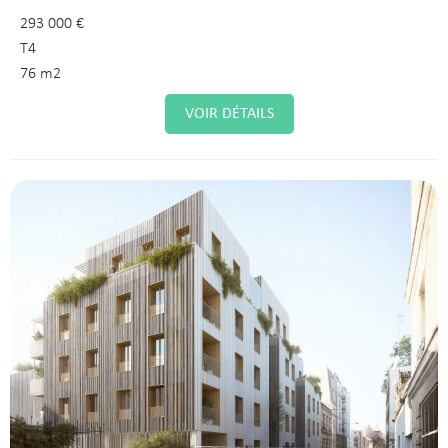
293 000 €
T4
76 m2
VOIR DÉTAILS