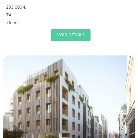
293 000 €
T4
76 m2
VOIR DÉTAILS