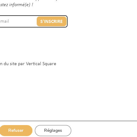
estez informé(e) !
S'INSCRIRE
n du site par
Vertical Square
Refuser
Réglages