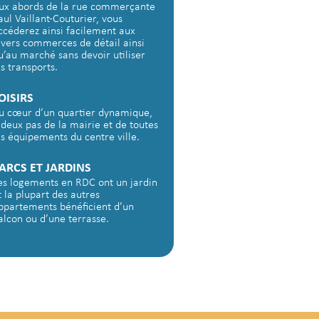
ux abords de la rue commerçante
aul Vaillant-Couturier, vous
ccéderez ainsi facilement aux
ivers commerces de détail ainsi
u’au marché sans devoir utiliser
es transports.
OISIRS
u cœur d’un quartier dynamique,
 deux pas de la mairie et de toutes
es équipements du centre ville.
ARCS ET JARDINS
es logements en RDC ont un jardin
t la plupart des autres
ppartements bénéficient d’un
alcon ou d’une terrasse.