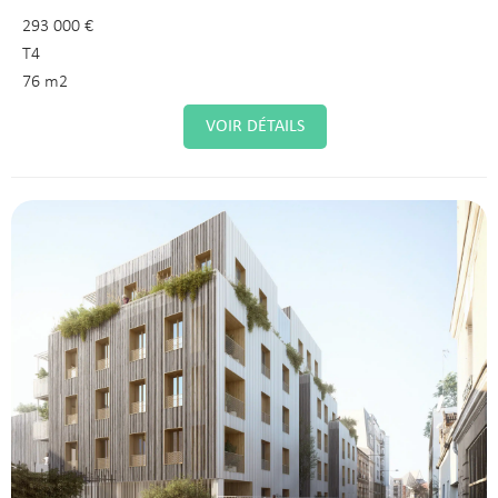
293 000 €
T4
76 m2
VOIR DÉTAILS