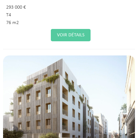
293 000 €
T4
76 m2
VOIR DÉTAILS