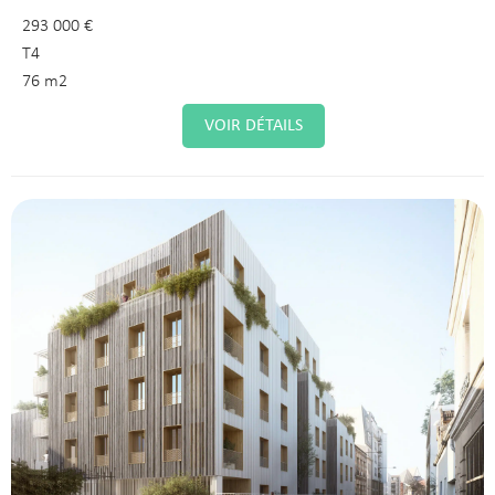
293 000 €
T4
76 m2
VOIR DÉTAILS