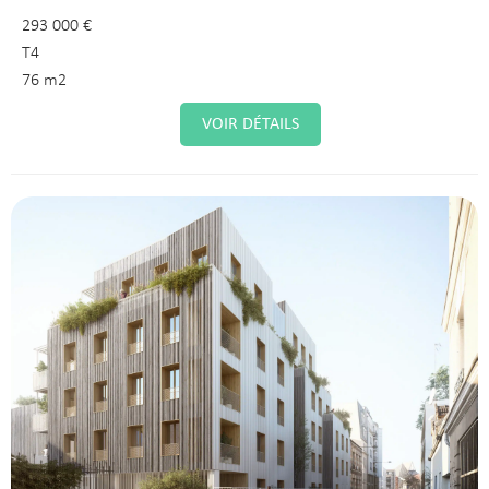
293 000 €
T4
76 m2
VOIR DÉTAILS