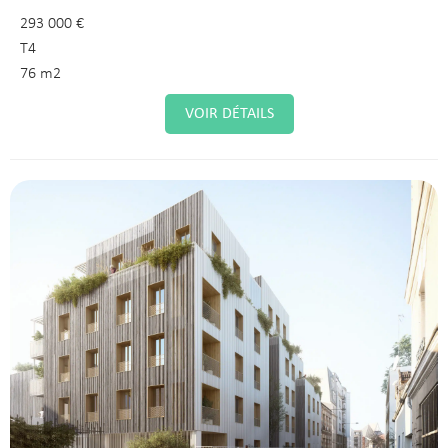
293 000 €
T4
76 m2
VOIR DÉTAILS