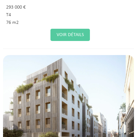
293 000 €
T4
76 m2
VOIR DÉTAILS