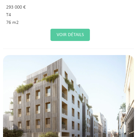
293 000 €
T4
76 m2
VOIR DÉTAILS