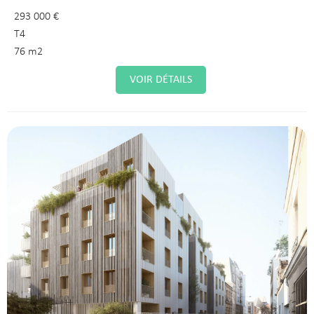
293 000 €
T4
76 m2
VOIR DÉTAILS