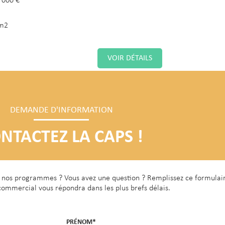
 000 €
m2
VOIR DÉTAILS
 Plaine Saint-Denis - Logement
DEMANDE D'INFORMATION
 type 3 - 58m² - 260 000€
NTACTEZ LA CAPS !
62 avenue George Sand
 000 €
de nos programmes ? Vous avez une question ? Remplissez ce formulai
m2
commercial vous répondra dans les plus brefs délais.
VOIR DÉTAILS
PRÉNOM*