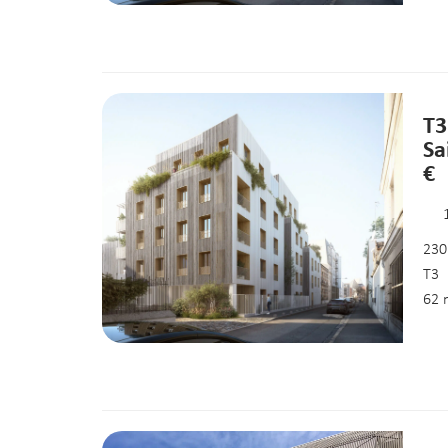
T3
Sa
€
230
T3
62 