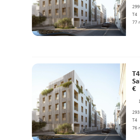
299
T4
77 
T4
Sa
€
293
T4
76 