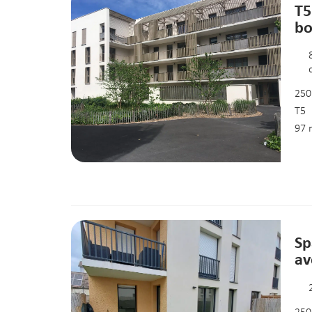
T5
bo
250
T5
97 
Sp
av