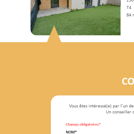
250
T4
84 
La
de
CO
260
T3
Vous êtes intéressé(e) par l’un 
58 
Un conseiller 
Champs obligatoires*
NOM*