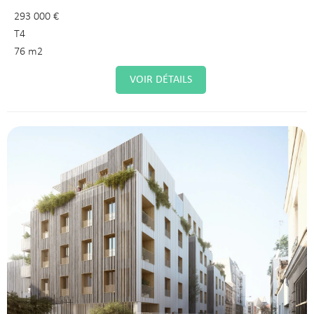
293 000 €
T4
76 m2
VOIR DÉTAILS