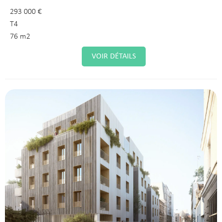
293 000 €
T4
76 m2
VOIR DÉTAILS