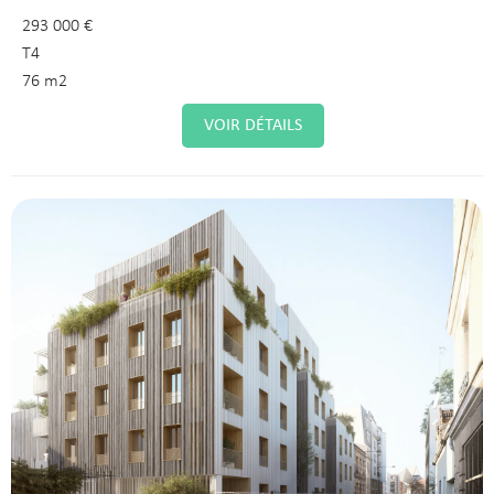
293 000 €
T4
76 m2
VOIR DÉTAILS