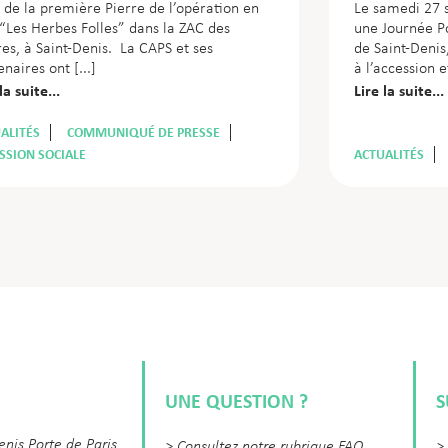
 de la première Pierre de l’opération en
Le samedi 27 
“Les Herbes Folles” dans la ZAC des
une Journée P
res, à Saint-Denis. La CAPS et ses
de Saint-Denis
enaires ont
à l’accession e
la suite...
Lire la suite...
ALITÉS
COMMUNIQUÉ DE PRESSE
SSION SOCIALE
ACTUALITÉS
UNE QUESTION ?
S
enis Porte de Paris
>
Consultez notre rubrique FAQ
>