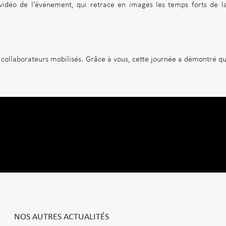
 vidéo de l’événement, qui retrace en images les temps forts de l
t collaborateurs mobilisés. Grâce à vous, cette journée a démontré q
NOS AUTRES ACTUALITÉS