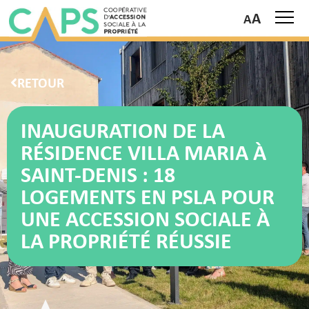
A
RETOUR
INAUGURATION DE LA
RÉSIDENCE VILLA MARIA À
SAINT-DENIS : 18
LOGEMENTS EN PSLA POUR
UNE ACCESSION SOCIALE À
LA PROPRIÉTÉ RÉUSSIE