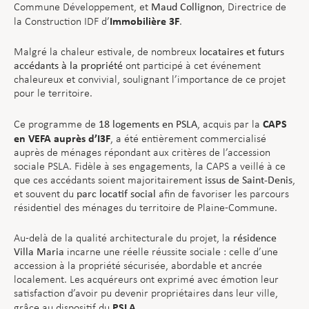
Commune Développement, et
Maud Collignon
, Directrice de
Immobilière 3F
la Construction IDF d’
.
Malgré la chaleur estivale, de nombreux
locataires et futurs
accédants à la propriété
ont participé à cet événement
chaleureux et convivial, soulignant l’importance de ce projet
pour le territoire.
CAPS
Ce programme de
18 logements en PSLA
, acquis par la
en VEFA auprès d’I3F
, a été entièrement commercialisé
auprès de ménages répondant aux critères de l’accession
sociale PSLA. Fidèle à ses engagements, la CAPS a veillé à ce
que ces accédants soient majoritairement
issus de Saint-Denis
,
et souvent du
parc locatif social
afin de favoriser les parcours
résidentiel des ménages du territoire de Plaine-Commune.
Au-delà de la qualité architecturale du projet, la
résidence
Villa Maria
incarne une réelle réussite sociale : celle d’une
accession à la propriété sécurisée, abordable et ancrée
localement. Les acquéreurs ont exprimé avec émotion leur
satisfaction d’avoir pu devenir propriétaires dans leur ville,
PSLA
grâce au dispositif du
.