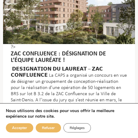
?>
ZAC CONFLUENCE : DÉSIGNATION DE
L’ÉQUIPE LAURÉATE !
𝗗𝗘𝗦𝗜𝗚𝗡𝗔𝗧𝗜𝗢𝗡 𝗗𝗨 𝗟𝗔𝗨𝗥𝗘𝗔𝗧 – 𝗭𝗔𝗖
𝗖𝗢𝗡𝗙𝗟𝗨𝗘𝗡𝗖𝗘
La CAPS a organisé un concours en vue
de désigner un groupement de conception-réalisation
pour la réalisation d’une opération de 50 logements
en
BRS sur lot B 3.2 de la ZAC Confluence sur la Ville de
Saint-Denis. A l’issue du jury qui s’est réunie en mars, le
marché de conception-réalisation a été attribué au
Nous utilisons des cookies pour vous offrir la meilleure
groupement constitué de :/ RMDM ARCHITECTES/ PARIS-
expérience sur notre site.
OUEST CONSTRUCTION/ B27 – CODIBAT/ AGI2D/ AGENCE
SYMBIOSIS L’offre lauréate, outre la réponse aux attendus
Accepter
Refuser
Réglages
de la consultation concernant entre autres les
engagements en terme de réemploi
, de réglementation