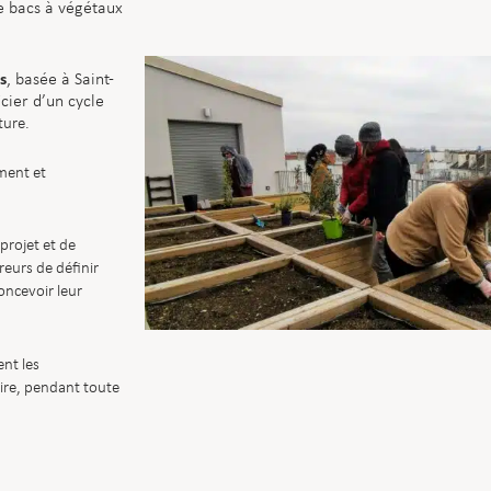
de bacs à végétaux
s
, basée à Saint-
cier d’un cycle
ture.
ment et
projet et de
reurs de définir
oncevoir leur
nt les
ire, pendant toute