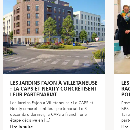
LES JARDINS FAJON À VILLETANEUSE
LES
: LA CAPS ET NEXITY CONCRÉTISENT
RAC
LEUR PARTENARIAT
PO
Les Jardins Fajon à Villetaneuse : La CAPS et
Pose
Nexity concrétisent leur partenariat Le 3
BRS 
décembre dernier, la CAPS a franchi une
Tart
étape décisive en
part
Lire la suite...
Lire 