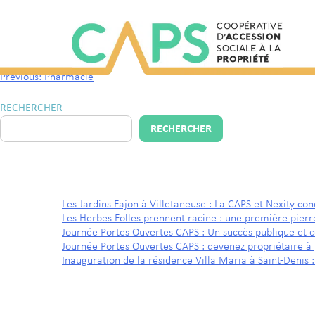
Arrêt de bus – Murger – Bus 139/173/239
Previous:
Pharmacie
RECHERCHER
RECHERCHER
ARTICLES RÉCENTS
Les Jardins Fajon à Villetaneuse : La CAPS et Nexity con
Les Herbes Folles prennent racine : une première pier
Journée Portes Ouvertes CAPS : Un succès publique et
Journée Portes Ouvertes CAPS : devenez propriétaire à 
Inauguration de la résidence Villa Maria à Saint-Denis 
COMMENTAIRES RÉCENTS